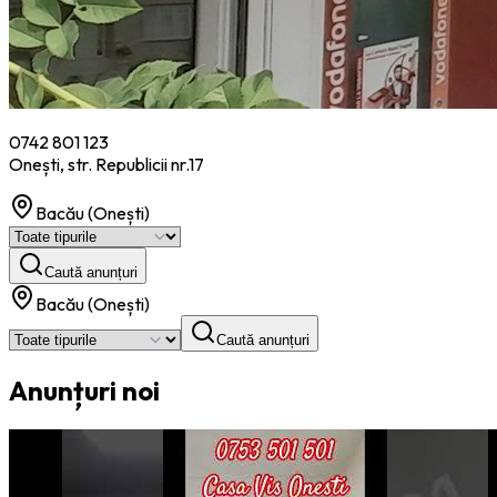
0742 801 123
Onești, str. Republicii nr.17
Bacău (Onești)
Caută anunțuri
Bacău (Onești)
Caută anunțuri
Anunțuri noi