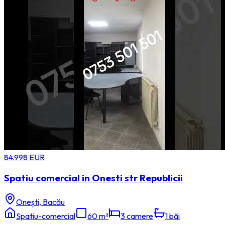
84.998 EUR
Spatiu comercial in Onesti str Republicii
Onești, Bacău
Spatiu-comercial
60 m²
3 camere
1
băi